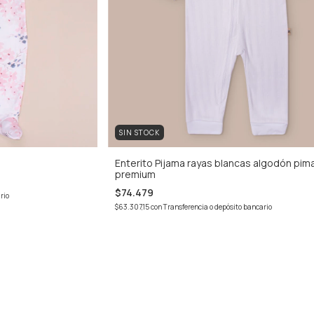
SIN STOCK
Enterito Pijama rayas blancas algodón pim
premium
$74.479
rio
$63.307,15
con
Transferencia o depósito bancario