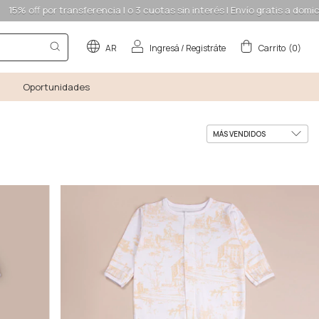
transferencia | o 3 cuotas sin interés | Envío gratis a domicilio desde $1
AR
Ingresá
/
Registráte
Carrito
(
0
)
Oportunidades