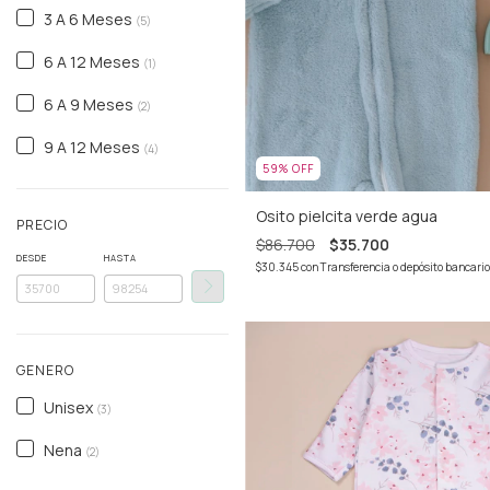
3 A 6 Meses
(5)
6 A 12 Meses
(1)
6 A 9 Meses
(2)
9 A 12 Meses
(4)
59
%
OFF
Osito pielcita verde agua
PRECIO
$86.700
$35.700
DESDE
HASTA
$30.345
con
Transferencia o depósito bancario
GENERO
Unisex
(3)
Nena
(2)