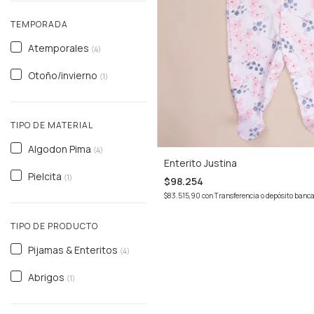
TEMPORADA
Atemporales
(4)
Otoño/invierno
(1)
TIPO DE MATERIAL
Algodon Pima
(4)
Enterito Justina
Pielcita
(1)
$98.254
$83.515,90
con
Transferencia o depósito banca
TIPO DE PRODUCTO
Pijamas & Enteritos
(4)
Abrigos
(1)