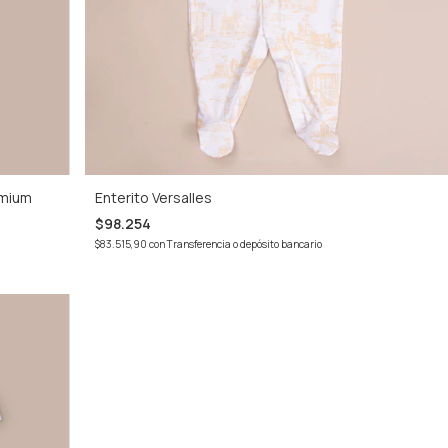
emium
Enterito Versalles
$98.254
$83.515,90
con
Transferencia o depósito bancario