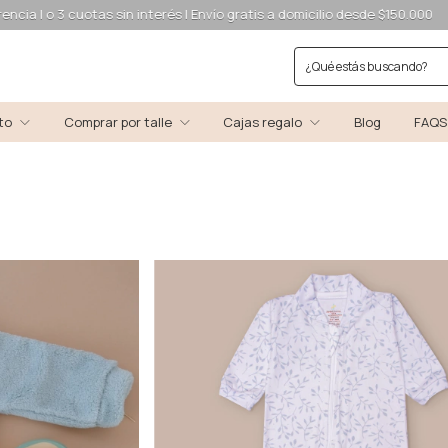
otas sin interés | Envío gratis a domicilio desde $150.000
15% off por 
cto
Comprar por talle
Cajas regalo
Blog
FAQS