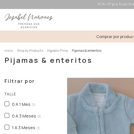
15% off por transferencia | o 3 cu
Comprar por produ
Inicio
.
Shop by Products
.
Algodón Pima
.
Pijamas & enteritos
Pijamas & enteritos
Filtrar por
TALLE
0 A 1 Mes
(3)
0 A 3 Meses
(2)
1 A 3 Meses
(3)