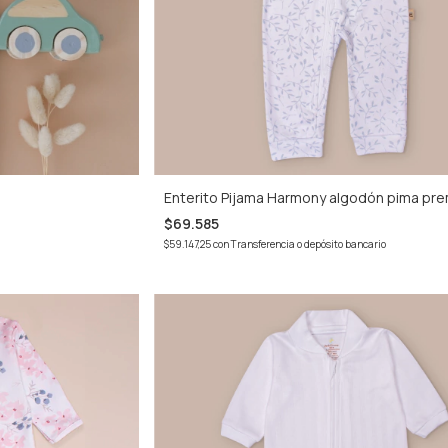
Enterito Pijama Harmony algodón pima pr
$69.585
$59.147,25
con
Transferencia o depósito bancario