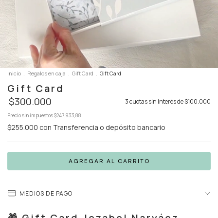
Inicio
.
Regalos en caja
.
Gift Card
.
Gift Card
Gift Card
$300.000
3
cuotas sin interés de
$100.000
Precio sin impuestos
$247.933,88
$255.000
con
Transferencia o depósito bancario
MEDIOS DE PAGO
🎁 Gift Card Jezabel Narváez